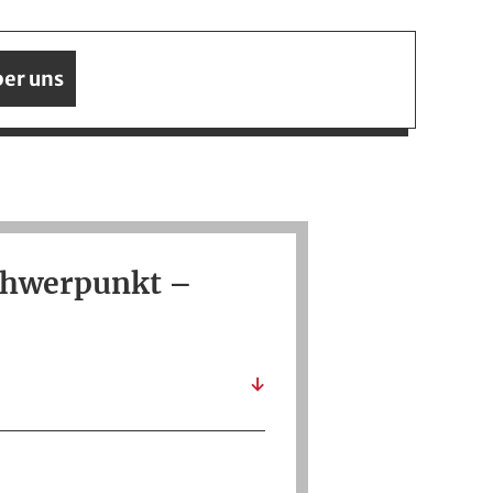
er uns
chwerpunkt –