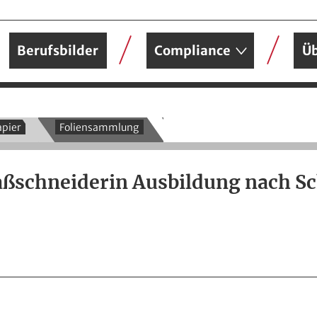
Berufsbilder
Compliance
Üb
pier
Foliensammlung
ßschneiderin Ausbildung nach S