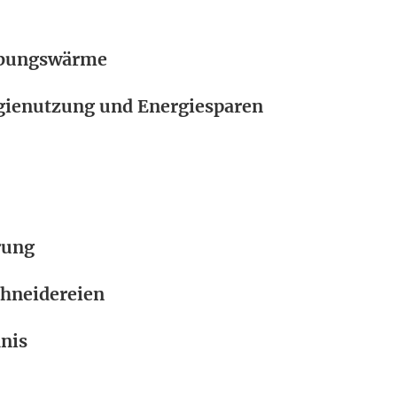
ebungswärme
rgienutzung und Energiesparen
rung
chneidereien
nis