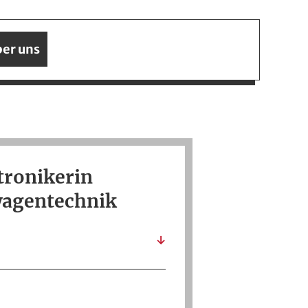
er uns
tronikerin
wagentechnik