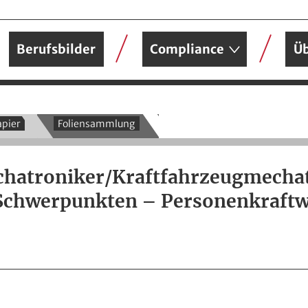
Berufsbilder
Compliance
Üb
pier
Foliensammlung
hatroniker/Kraftfahrzeugmecha
 Schwerpunkten – Personenkraft