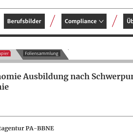
Berufsbilder
Compliance
Üb
pier
Foliensammlung
nomie Ausbildung nach Schwerpu
ie
ektagentur PA-BBNE