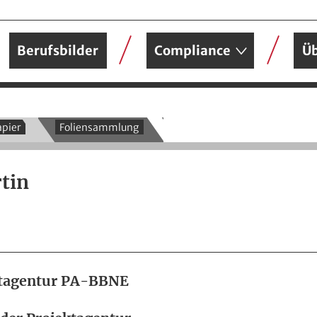
Berufsbilder
Compliance
Üb
pier
Foliensammlung
tin
ektagentur PA-BBNE