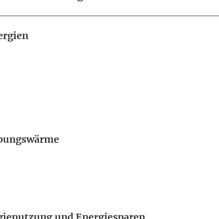
ergien
ebungswärme
rgienutzung und Energiesparen