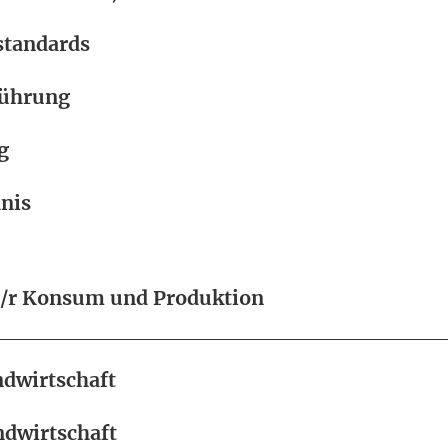
standards
ührung
g
nis
e/r Konsum und Produktion
ndwirtschaft
ndwirtschaft