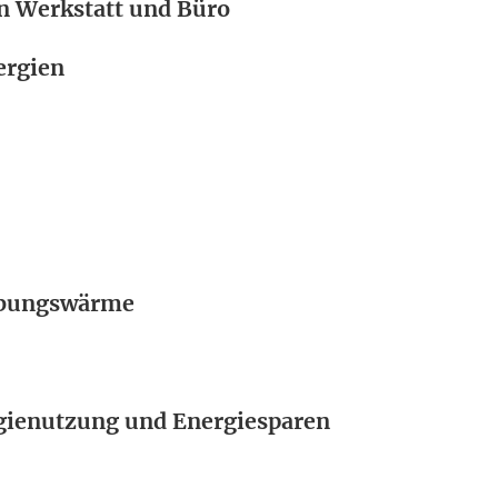
n Werkstatt und Büro
ergien
ebungswärme
rgienutzung und Energiesparen