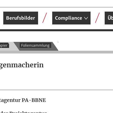
Berufsbilder
Compliance
Üb
pier
Foliensammlung
genmacherin
ektagentur PA-BBNE