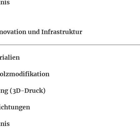
nis
nnovation und Infrastruktur
rialien
Holzmodifikation
ung (3D-Druck)
ichtungen
nis